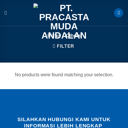
Skip
to
content
Home
/
Others
FILTER
No products were found matching your selection.
SILAHKAN HUBUNGI KAMI UNTUK
INFORMASI LEBIH LENGKAP